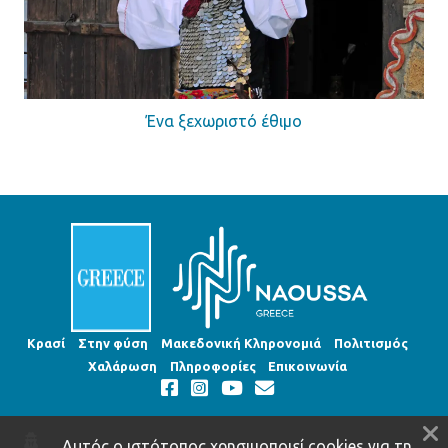
Ένα ξεχωριστό έθιμο
Κρασί
Στην φύση
Μακεδονική Κληρονομιά
Πολιτισμός
Χαλάρωση
Πληροφορίες
Επικοινωνία
Αυτός ο ιστότοπος χρησιμοποιεί cookies για τη